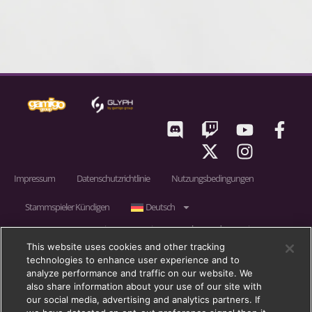
Impressum
Datenschutzrichtlinie
Nutzungsbedingungen
Stammspieler Kündigen
Deutsch
RIFT © 2011 – 2026 gamigo US Inc., ein Unternehmen der gamigo group.
gamigo ist eine eingetragene Marke der gamigo AG in Deutschland,
This website uses cookies and other tracking
technologies to enhance user experience and to
Großbritannien und in der Europäischen Union. gamigo group ist eine
analyze performance and traffic on our website. We
eingetragene Marke der gamigo AG in Deutschland, Großbritannien und in
also share information about your use of our site with
der Europäischen Union.
our social media, advertising and analytics partners. If