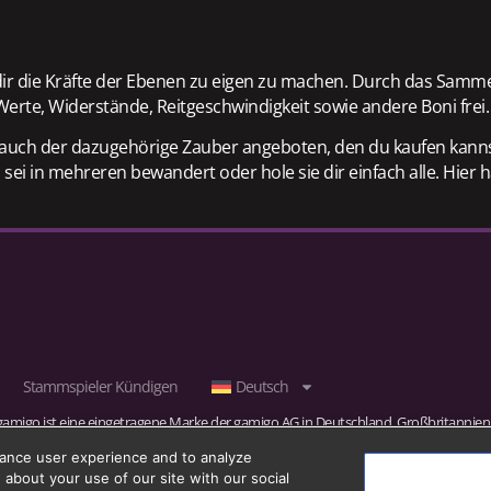
dir die Kräfte der Ebenen zu eigen zu machen. Durch das Sam
erte, Widerstände, Reitgeschwindigkeit sowie andere Boni frei.
eit auch der dazugehörige Zauber angeboten, den du kaufen kann
, sei in mehreren bewandert oder hole sie dir einfach alle. Hier 
Stammspieler Kündigen
Deutsch
gamigo ist eine eingetragene Marke der gamigo AG in Deutschland, Großbritannien
ke der gamigo AG in Deutschland, Großbritannien und in der Europäischen Union.
hance user experience and to analyze
about your use of our site with our social
n oder eingetragene Marken der gamigo Holding GmbH (vormals: Blockescence DLT