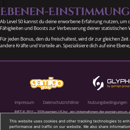
Ebenen-Einstimmung
Ab Level 50 kannst du deine erworbene Erfahrung nutzen, um 
Fähigkeiten und Boosts zur Verbesserung deiner statistischen W
Für jeden Bonus, den du freischaltest, wird dir zur gleichen Z
andere Kräfte und Vorteile an. Spezialisiere dich auf eine Ebene
Impressum
Datenschutzrichtlinie
Nutzungsbedingungen
RIFT © 2011 – 2026 gamigo US Inc., ein Unternehmen der gamigo group. 
und in der Europäischen Union. gamigo group ist eine eingetragene Mar
This website uses cookies and other tracking technologies to en
performance and traffic on our website. We also share information 
Trion, Trion Worlds, RIFT, Glyph und ihre jeweiligen Logos sind Marke