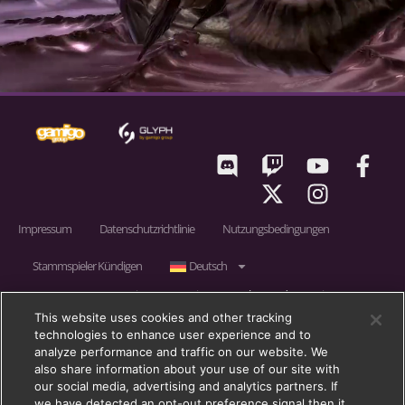
Impressum
Datenschutzrichtlinie
Nutzungsbedingungen
Stammspieler Kündigen
Deutsch
RIFT © 2011 – 2026 gamigo US Inc., ein Unternehmen der gamigo group.
gamigo ist eine eingetragene Marke der gamigo AG in Deutschland,
This website uses cookies and other tracking
technologies to enhance user experience and to
Großbritannien und in der Europäischen Union. gamigo group ist eine
analyze performance and traffic on our website. We
eingetragene Marke der gamigo AG in Deutschland, Großbritannien und in
also share information about your use of our site with
der Europäischen Union.
our social media, advertising and analytics partners. If
we have detected an opt-out preference signal then it