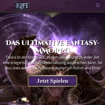
Das ultimative Fantasy-
MMORPG
Telara ist ein Königreich, in dem überall und zu jeder Zeit
eine kriegerische Auseinandersetzung ausbrechen kann. Sei
also stets wachsam in deinem Kampf um Ruhm und Ehre!
Jetzt Spielen