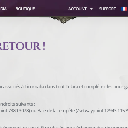
DIA
BOUTIQUE
ACCOUNT
SUPPORT
retour !
 associés à Licornalia dans tout Telara et complétez-les pour 
droits suivants :
int 7380 3078) ou Baie de la tempête (/setwaypoint 12943 1157
’événement qui peut être utilisée pour échanger des récompen