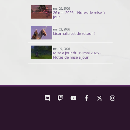
mai 26, 2026
26 mai 2026 – Notes de mise à
jour
mai 22, 2026
Licornalia est de retour !
mai 19, 2026
Mise à jour du 19 mai 2026 –
Notes de mise à jour