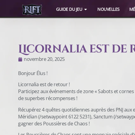
GUIDE DU JEU
NOUVELLES
MÉ
Licornalia est de 
novembre 20, 2025
Bonjour Élus !
Licornalia est de retour !
Participez aux événements de zone « Sabots et cornes »
de superbes récompenses !
Récupérez 4 quêtes quotidiennes auprès des PNJ aux en
Méridian (/setwaypoint 6122 5231), Sanctum (/setwaypo
gagner des Poussières de Chaos !
Les Poussières de Chaos sont une monnaie spéciale d