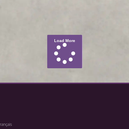
Load More
rançais